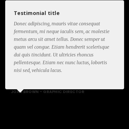
Testimonial title
Donec adipiscing, mauris vitae consequat
fermentum, mi neque iaculis sem, ac molestie
metus arcu sit amet tellus. Donec semper ut
quam vel congue. Etiam hendrerit scelerisque
dui quis tincidunt. Ut ultricies rhoncus
pellentesque. Etiam nec nunc luctus, lobortis
nisi sed, vehicula lacus.
JOAN BROWN -
GRAPHIC DIRECTOR