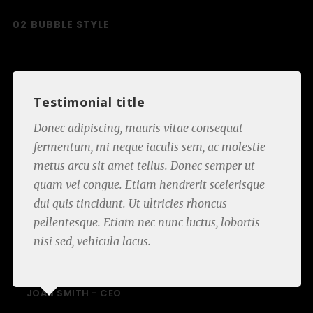
02
BUBBLE STYLE
Testimonial title
Donec adipiscing, mauris vitae consequat
fermentum, mi neque iaculis sem, ac molestie
metus arcu sit amet tellus. Donec semper ut
quam vel congue. Etiam hendrerit scelerisque
dui quis tincidunt. Ut ultricies rhoncus
pellentesque. Etiam nec nunc luctus, lobortis
nisi sed, vehicula lacus.
JOAN SMITH -
CEO