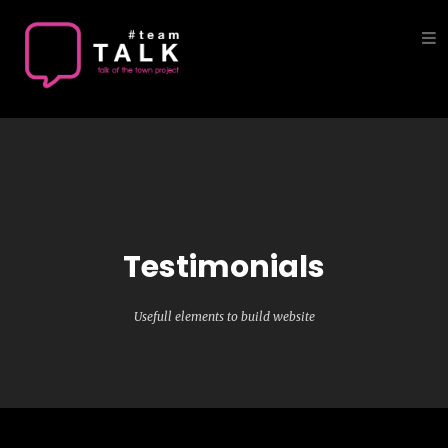
HOME
ABOUT
SERVICE
PORTFOLIO
NEW
Testimonials
CONTACT
US
Usefull elements to build website