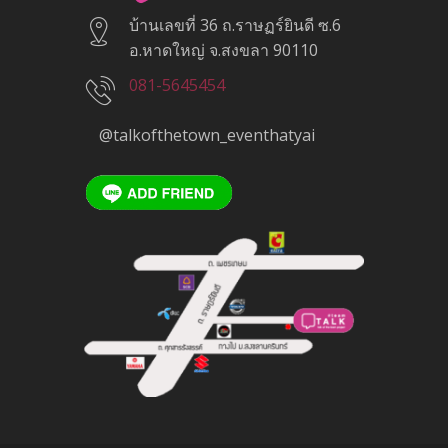
บ้านเลขที่ 36 ถ.ราษฏร์ยินดี ซ.6
อ.หาดใหญ่ จ.สงขลา 90110
081-5645454
@talkofthetown_eventhatyai