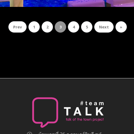
Prev
1
2
3
4
5
Next
»