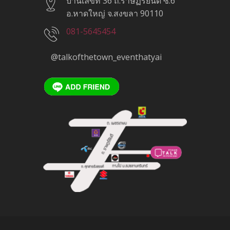
บ้านเลขที่ 36 ถ.ราษฏร์ยินดี ซ.6
อ.หาดใหญ่ จ.สงขลา 90110
081-5645454
@talkofthetown_eventhatyai