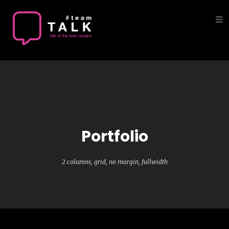
HOME
ABOUT
SERVICE
PORTFOLIO
NEW
Portfolio
CONTACT
US
2 columns, grid, no margin, fullwidth