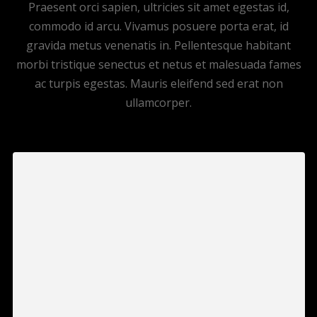
Praesent orci sapien, ultricies sit amet egestas id,
commodo id arcu. Vivamus posuere porta erat, id
gravida metus venenatis in. Pellentesque habitant
morbi tristique senectus et netus et malesuada fames
ac turpis egestas. Mauris eleifend sed erat non
ullamcorper.
Proin luctus odio ut dolor consectetur
cursus. Quisque eget elementum eros, vitae
elementum elit. Etiam id hendrerit orci, ac
hendrerit metus. Integer quis elementum
nibh,