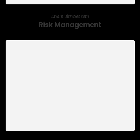
Etiam ultricies sem
Risk Management
Nulla porttitor eleifend augue sed
vulputate. Suspendisse tristique purus sed
felis sagittis, id finibus metus lobortis. Proin
blandit arcu quis mollis ultrices.
LEARN MORE