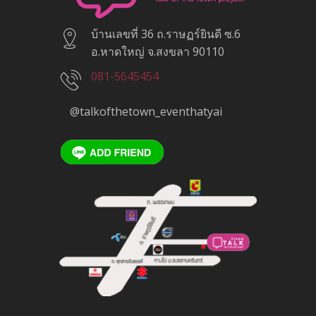
บ้านเลขที่ 36 ถ.ราษฏร์ยินดี ซ.6
อ.หาดใหญ่ จ.สงขลา 90110
081-5645454
@talkofthetown_eventhatyai