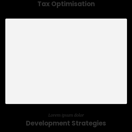
Tax Optimisation
Aliquam turpis erat, rhoncus vitae lectus
nec, fringilla tincidunt turpis. Class aptent
taciti sociosqu ad litora torquent per
conubia nostra, per inceptos himenaeos. In
porttitor porttitor venenatis.
LEARN MORE
Lorem ipsum dolor
Development Strategies