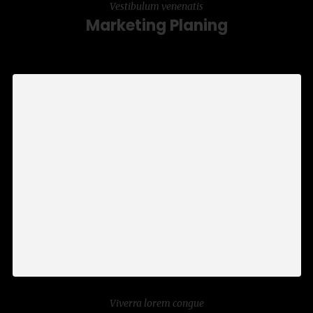
Vestibulum venenatis
Marketing Planing
Vivamus lectus nulla, dapibus eu metus
euismod, pretium imperdiet sem. Ut
eleifend libero nisl, a mattis risus commodo
sit amet.
LEARN MORE
Viverra lorem congue