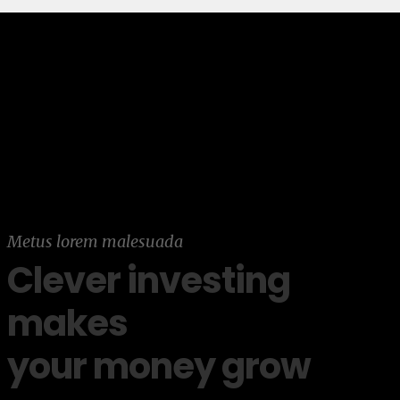
Metus lorem malesuada
Clever investing
makes
your money grow